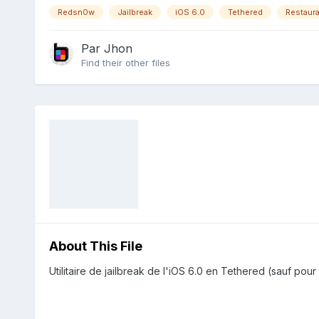
Redsn0w
Jailbreak
iOS 6.0
Tethered
Restaura
Par
Jhon
Find their other files
About This File
Utilitaire de jailbreak de l'iOS 6.0 en Tethered (sauf po