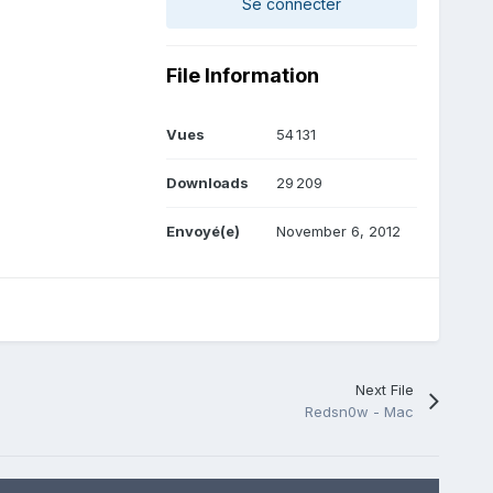
Se connecter
File Information
Vues
54 131
Downloads
29 209
Envoyé(e)
November 6, 2012
Next File
Redsn0w - Mac