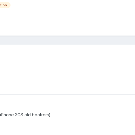
tion
ur iPhone 3GS old bootrom).