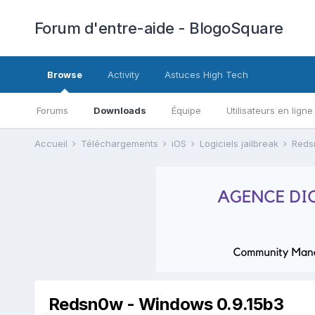
Forum d'entre-aide - BlogoSquare
Browse
Activity
Astuces High Tech
Forums
Downloads
Équipe
Utilisateurs en ligne
Accueil
Téléchargements
iOS
Logiciels jailbreak
Red
Redsn0w - Windows 0.9.15b3