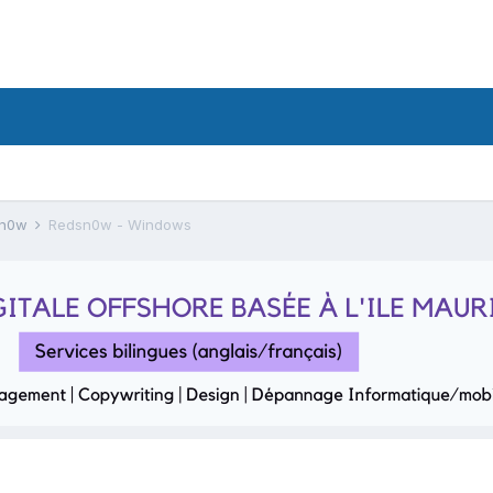
sn0w
Redsn0w - Windows