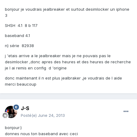
bonjour je voudrais jealbreaker et surtout desimlocker un iphone
3
SHSH 4.1 8 b 117
baseband 4.1
n) série 82938
j 'etais arrive a le jealbreaker mais je ne pouvais pas le
desimlocker ,donc apres des heures et des heures de recherche
je l ai remis en config d 'origine
donc maintenant il n est plus jealbraker ,je voudrais de l aide
merci beaucoup
J-S
Posté(e)
June 24, 2013
bonjour:)
donnes nous ton baseband avec ceci