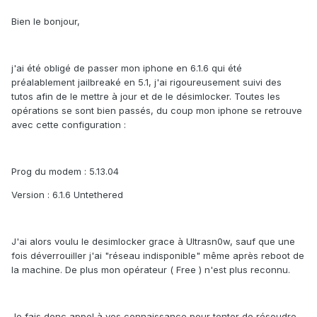
Bien le bonjour,
j'ai été obligé de passer mon iphone en 6.1.6 qui été
préalablement jailbreaké en 5.1, j'ai rigoureusement suivi des
tutos afin de le mettre à jour et de le désimlocker. Toutes les
opérations se sont bien passés, du coup mon iphone se retrouve
avec cette configuration :
Prog du modem : 5.13.04
Version : 6.1.6 Untethered
J'ai alors voulu le desimlocker grace à Ultrasn0w, sauf que une
fois déverrouiller j'ai "réseau indisponible" même après reboot de
la machine. De plus mon opérateur ( Free ) n'est plus reconnu.
Je fais donc appel à vos connaissance pour tenter de résoudre