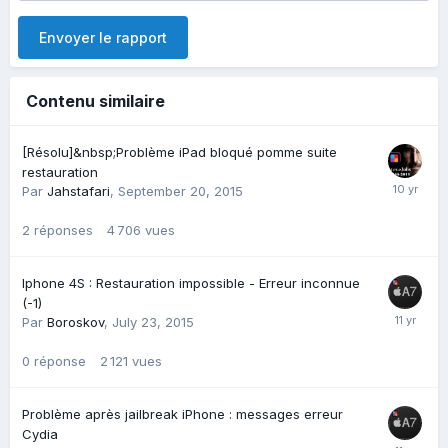
Envoyer le rapport
Contenu similaire
[Résolu]&nbsp;Problème iPad bloqué pomme suite
restauration
Par
Jahstafari
,
September 20, 2015
2
réponses
4 706
vues
Iphone 4S : Restauration impossible - Erreur inconnue
(-1)
Par
Boroskov
,
July 23, 2015
0
réponse
2 121
vues
Problème après jailbreak iPhone : messages erreur
Cydia