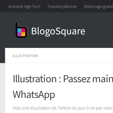
Actualité High-Tech
Tutoriels jailbreak
Déblocage gratui
Skip to content
ILLUSTRATION
Illustration : Passez mai
WhatsApp
Voici une illustration de l’article du jour à ne pas ra