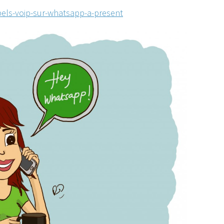
els-voip-sur-whatsapp-a-present