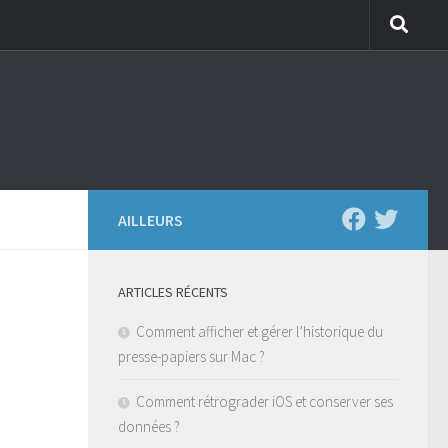
AILLEURS
ARTICLES RÉCENTS
Comment afficher et gérer l’historique du
presse-papiers sur Mac ?
Comment rétrograder iOS et conserver ses
données ?