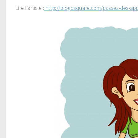
Lire l’article :
http://blogosquare.com/passez-des-app