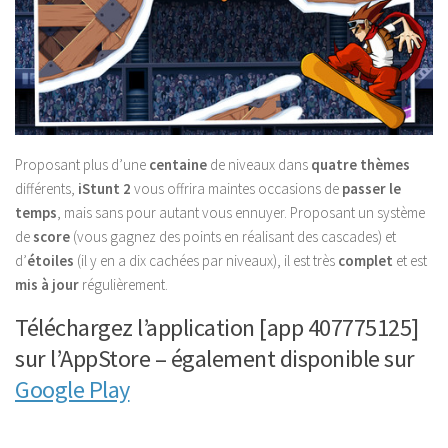
Proposant plus d’une
centaine
de niveaux dans
quatre thèmes
différents,
iStunt 2
vous offrira maintes occasions de
passer le
temps
, mais sans pour autant vous ennuyer. Proposant un système
de
score
(vous gagnez des points en réalisant des cascades) et
d’
étoiles
(il y en a dix cachées par niveaux), il est très
complet
et est
mis à jour
régulièrement.
Téléchargez l’application [app 407775125]
sur l’AppStore – également disponible sur
Google Play