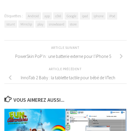
Étiquettes :
Android
app
côté
Google
ipad
iphone
iPod
istunt
Miniclip
play
snowboard
store
ARTICLE SUIVANT
PowerSkin PoP’n : une batterie externe pour l’iPhone 5
ARTICLE PRÉCÉDENT
InnoTab 2 Baby : la tablette tactile pour bébé de VTech
VOUS AIMEREZ AUSSI...