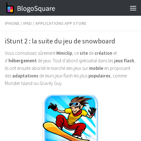
Skip to content
IPHONE
/
IPAD
/
APPLICATIONS APP STORE
iStunt 2 : la suite du jeu de snowboard
Vous connaissez sûrement
Miniclip
, ce
site
de
création
et
d’
hébergement
de jeux. Tout d’abord spécialisé dans les
jeux flash
,
ils ont ensuite abordé le marché des jeux sur
mobile
en proposant
des
adaptations
de leurs jeux flash les plus
populaires
, comme
Monster Island ou Gravity Guy.