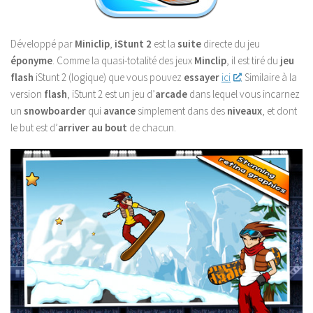
Développé par
Miniclip
,
iStunt 2
est la
suite
directe du jeu
éponyme
. Comme la quasi-totalité des jeux
Minclip
, il est tiré du
jeu
flash
iStunt 2 (logique) que vous pouvez
essayer
ici
. Similaire à la
version
flash
, iStunt 2 est un jeu d’
arcade
dans lequel vous incarnez
un
snowboarder
qui
avance
simplement dans des
niveaux
, et dont
le but est d’
arriver au bout
de chacun.