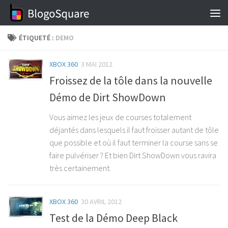
Skip to content
ÉTIQUETÉ :
DEMO
XBOX 360
3 MAI 2012
Froissez de la tôle dans la nouvelle
Démo de Dirt ShowDown
Vous aimez les jeux de courses totalement
déjantés dans lesquels il faut froisser autant de tôle
que possible et où il faut terminer la course sans se
faire pulvériser ? Et bien Dirt ShowDown vous ravira
très certainement.
XBOX 360
30 AVRIL 2012
Test de la Démo Deep Black