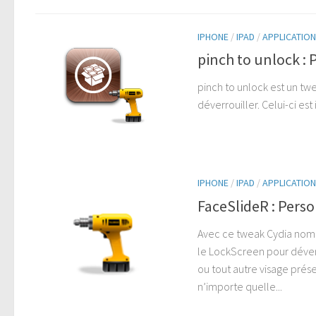
IPHONE
/
IPAD
/
APPLICATION
pinch to unlock : 
pinch to unlock est un tw
déverrouiller. Celui-ci est
IPHONE
/
IPAD
/
APPLICATION
FaceSlideR : Perso
Avec ce tweak Cydia nomm
le LockScreen pour déverr
ou tout autre visage prése
n’importe quelle...