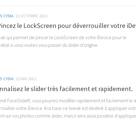
S CYDIA
22 OCTOBRE 2012
Pincez le LockScreen pour déverrouiller votre iDe
eak qui permet de pincer le LockScreen de votre iDevice pour le
 idéal si vous voulez vous passer du slider d’origine.
S CYDIA
22 MAI 2012
nnalisez le slider très facilement et rapidement.
é FaceSlideR, vous pourrez modifier rapidement et facilement le sl
ouiller votre iDevice. A la base ce tweak est destiné à appliquer vot
nt sur vos photos comme slider, mais il sera aussi possible d’applique