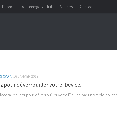
t iPhone
Dépannage gratuit
Astuces
Contact
S CYDIA
16 JANVIER 2013
z pour déverrouiller votre iDevice.
cera le slider pour déverrouiller votre iDevice par un simple bouton
.