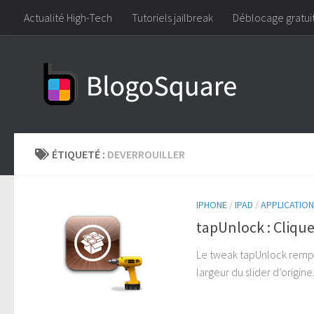
Actualité High-Tech
Tutoriels jailbreak
Déblocage gratui
Skip to content
ÉTIQUETÉ :
DEVERROUILLER
IPHONE
/
IPAD
/
APPLICATION
tapUnlock : Clique
Le tweak tapUnlock rempla
largeur du slider d’origine