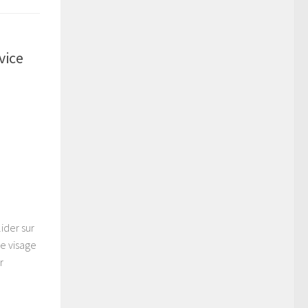
vice
ider sur
re visage
r