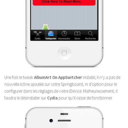
Une fois le tweak
AlbumArt On AppSwitcher
installé, il n’y a pas de
nouvelle icône ajoutée sur votre Springboard, ni d’option pour le
configurer dans les réglages de votre iDevice. Malheureusement, il
faudra le désinstaller sur
Cydia
pour qu’il cesse de fonctionner.