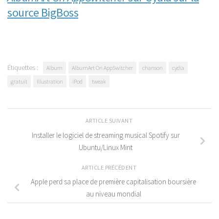
source BigBoss
Étiquettes :
Album
AlbumArt On AppSwitcher
chanson
cydia
gratuit
Illustration
iPod
tweak
ARTICLE SUIVANT
Installer le logiciel de streaming musical Spotify sur
Ubuntu/Linux Mint
ARTICLE PRÉCÉDENT
Apple perd sa place de première capitalisation boursière
au niveau mondial