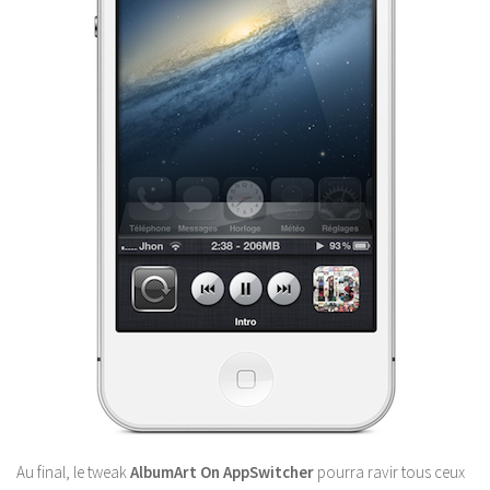
Au final, le tweak
AlbumArt On AppSwitcher
pourra ravir tous ceux