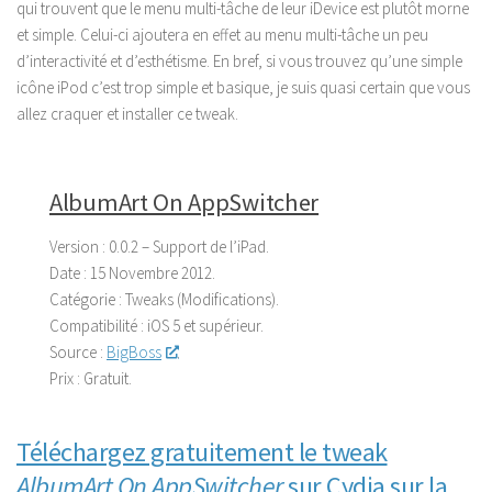
qui trouvent que le menu multi-tâche de leur iDevice est plutôt morne
et simple. Celui-ci ajoutera en effet au menu multi-tâche un peu
d’interactivité et d’esthétisme. En bref, si vous trouvez qu’une simple
icône iPod c’est trop simple et basique, je suis quasi certain que vous
allez craquer et installer ce tweak.
AlbumArt On AppSwitcher
Version :
0.0.2 – Support de l’iPad.
Date :
15 Novembre 2012.
Catégorie :
Tweaks (Modifications).
Compatibilité :
iOS 5 et supérieur.
Source :
BigBoss
.
Prix :
Gratuit.
Téléchargez gratuitement le tweak
AlbumArt On AppSwitcher
sur Cydia sur la