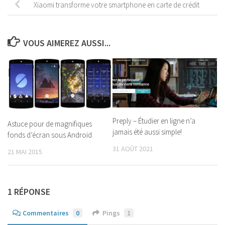
Xiaomi transforme votre smartphone en carte de crédit
VOUS AIMEREZ AUSSI...
Preply – Étudier en ligne n’a
Astuce pour de magnifiques
jamais été aussi simple!
fonds d’écran sous Android
31 AOÛT 2021
21 MAI 2015
1 RÉPONSE
Commentaires
0
Pings
1