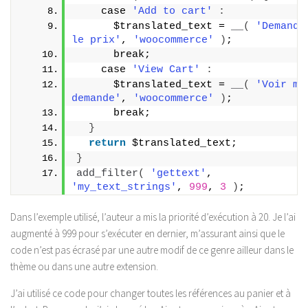
    case 
'Add to cart'
:
      $translated_text = 
__
(
'Demander
le prix'
, 
'woocommerce'
)
;
      break;
    case 
'View Cart'
:
      $translated_text = 
__
(
'Voir ma 
demande'
, 
'woocommerce'
)
;
      break;
}
return
 $translated_text;
}
add_filter
(
'gettext'
, 
'my_text_strings'
, 
999
, 
3
)
;
Dans l’exemple utilisé, l’auteur a mis la priorité d’exécution à 20. Je l’ai
augmenté à 999 pour s’exécuter en dernier, m’assurant ainsi que le
code n’est pas écrasé par une autre modif de ce genre ailleur dans le
thème ou dans une autre extension.
J’ai utilisé ce code pour changer toutes les références au panier et à