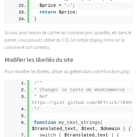
  $price = 
'-'
;
return
 $price;
}
Si vous avez besoin de cacher les colonnes prix, quantité, etc dans le
panier, vous pouvez utiliser du CSS. Un simple display:none sur la
colonne et son contenu.
Modifier les libellés du site
Pour modifier les libellés, utiliser du gettext dans votre functions.php
/**
* Changer le texte de WooCommerce
* Ref 
https://gist.github.com/BFTrick/704040
*/
function
my_text_strings
(
$translated_text, $text, $domain 
)
{
switch
(
 $translated_text 
)
{