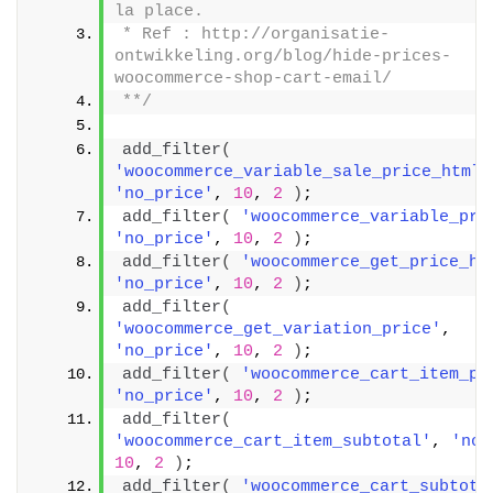
la place. 
* Ref : http://organisatie-
ontwikkeling.org/blog/hide-prices-
woocommerce-shop-cart-email/
**/
add_filter
(
'woocommerce_variable_sale_price_html'
'no_price'
, 
10
, 
2
)
;
add_filter
(
'woocommerce_variable_pri
'no_price'
, 
10
, 
2
)
;
add_filter
(
'woocommerce_get_price_ht
'no_price'
, 
10
, 
2
)
;
add_filter
(
'woocommerce_get_variation_price'
, 
'no_price'
, 
10
, 
2
)
;
add_filter
(
'woocommerce_cart_item_pr
'no_price'
, 
10
, 
2
)
;
add_filter
(
'woocommerce_cart_item_subtotal'
, 
'no_
10
, 
2
)
;
add_filter
(
'woocommerce_cart_subtota