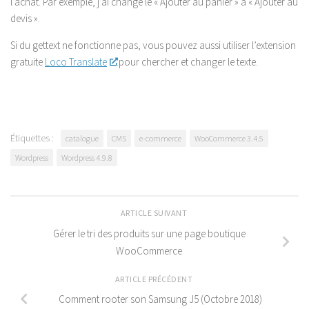
l’achat. Par exemple, j’ai changé le « Ajouter au panier » à « Ajouter au
devis ».
Si du gettext ne fonctionne pas, vous pouvez aussi utiliser l’extension
gratuite
Loco Translate
pour chercher et changer le texte.
Étiquettes :
catalogue
CMS
e-commerce
WooCommerce 3.4.5
Wordpress
Wordpress 4.9.8
ARTICLE SUIVANT
Gérer le tri des produits sur une page boutique
WooCommerce
ARTICLE PRÉCÉDENT
Comment rooter son Samsung J5 (Octobre 2018)