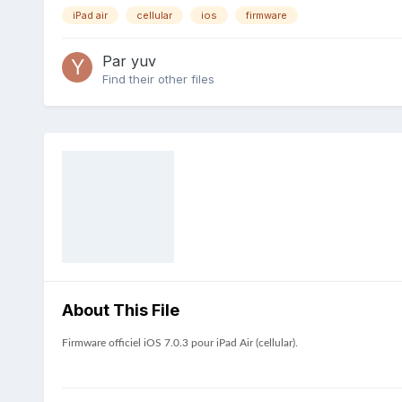
iPad air
cellular
ios
firmware
Par
yuv
Find their other files
About This File
Firmware officiel iOS 7.0.3 pour iPad Air (cellular).