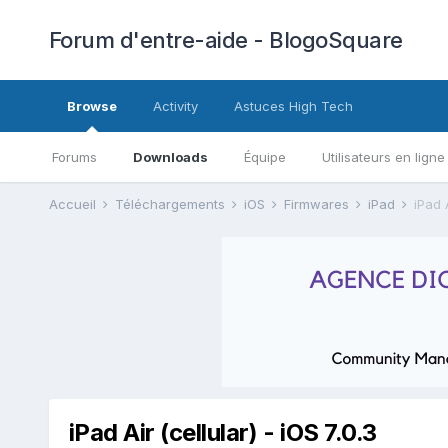
Forum d'entre-aide - BlogoSquare
Browse
Activity
Astuces High Tech
Forums
Downloads
Équipe
Utilisateurs en ligne
Accueil
Téléchargements
iOS
Firmwares
iPad
iPad A
iPad Air (cellular) - iOS 7.0.3