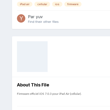
iPad air
cellular
ios
firmware
Par
yuv
Find their other files
About This File
Firmware officiel iOS 7.0.3 pour iPad Air (cellular).