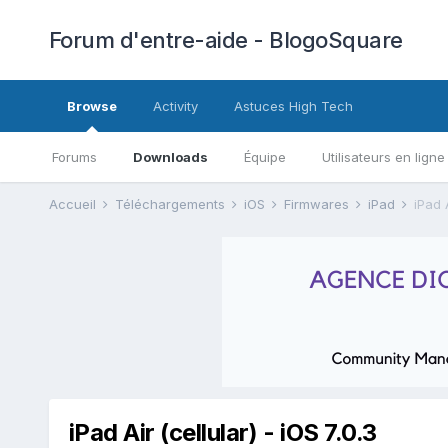
Forum d'entre-aide - BlogoSquare
Browse
Activity
Astuces High Tech
Forums
Downloads
Équipe
Utilisateurs en ligne
Accueil
Téléchargements
iOS
Firmwares
iPad
iPad A
iPad Air (cellular) - iOS 7.0.3