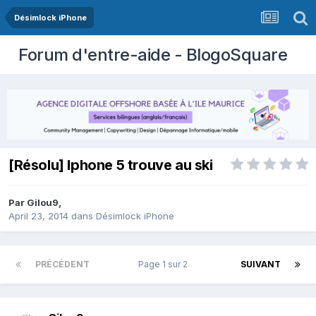
Désimlock iPhone
Forum d'entre-aide - BlogoSquare
[Résolu] Iphone 5 trouve au ski
Par
Gilou9
,
April 23, 2014
dans
Désimlock iPhone
PRÉCÉDENT
Page 1 sur 2
SUIVANT