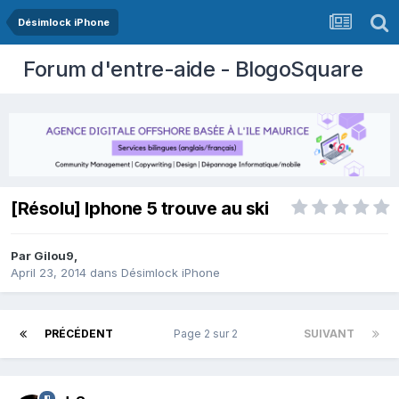
Désimlock iPhone
Forum d'entre-aide - BlogoSquare
[Résolu] Iphone 5 trouve au ski
Par
Gilou9
,
April 23, 2014
dans
Désimlock iPhone
PRÉCÉDENT
Page 2 sur 2
SUIVANT