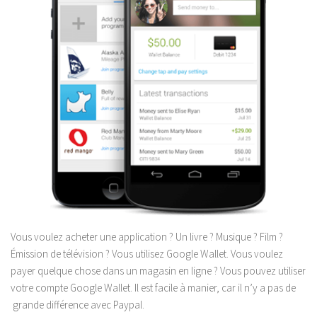
Vous voulez acheter une application ? Un livre ? Musique ? Film ?
Émission de télévision ? Vous utilisez Google Wallet. Vous voulez
payer quelque chose dans un magasin en ligne ? Vous pouvez utiliser
votre compte Google Wallet. Il est facile à manier, car il n’y a pas de
grande différence avec Paypal.