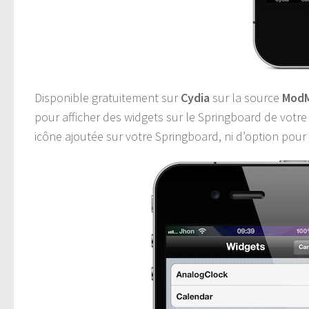
Disponible gratuitement sur
Cydia
sur la source
ModM
pour afficher des widgets sur le Springboard de votre
icône ajoutée sur votre Springboard, ni d’option pour 