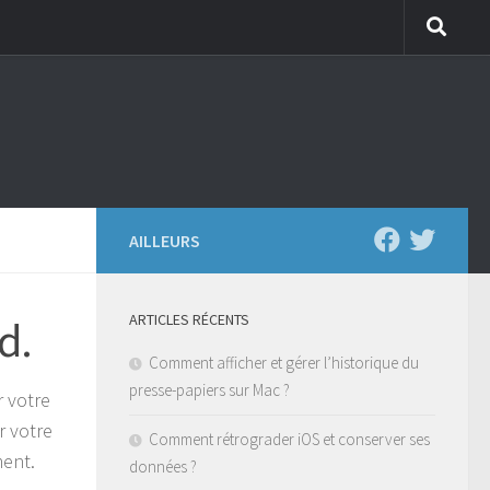
AILLEURS
ARTICLES RÉCENTS
d.
Comment afficher et gérer l’historique du
presse-papiers sur Mac ?
r votre
r votre
Comment rétrograder iOS et conserver ses
ment.
données ?