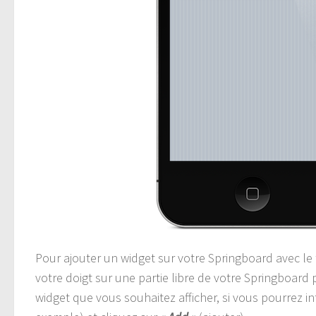
Pour ajouter un widget sur votre Springboard avec l
votre doigt sur une partie libre de votre Springboard p
widget que vous souhaitez afficher, si vous pourrez in