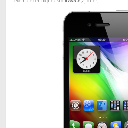
exemple) et cliquez sur
« Add »
(ajouter).