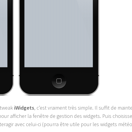
e tweak
iWidgets
, c’est vraiment très simple. Il suffit de maint
our afficher la fenêtre de gestion des widgets. Puis choisisse
teragir avec celui-ci (pourra être utile pour les widgets mété