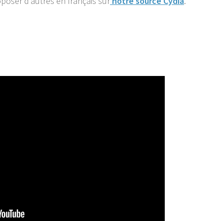
poser d’autres en français sur
notre source Cydia
.