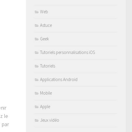
Web
Astuce
Geek
Tutoriels personnalisations iOS
Tutoriels
Applications Android
Mobile
Apple
enir
z le
Jeux vidéo
o par