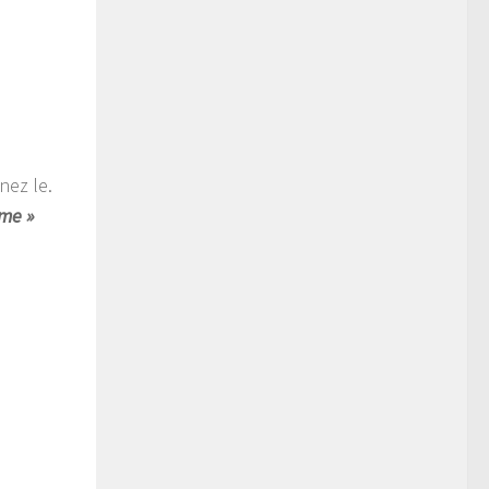
nez le.
me »