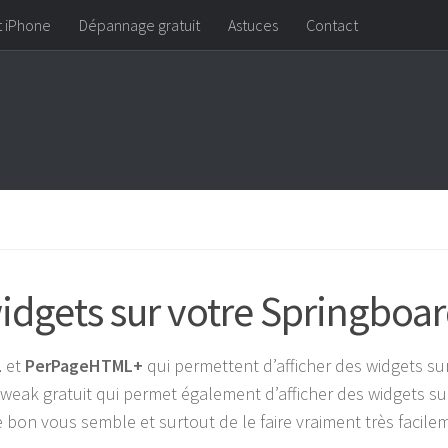
t iPhone
Dépannage gratuit
Astuces
Contact
widgets sur votre Springboar
L
et
PerPageHTML+
qui permettent d’afficher des widgets su
weak gratuit qui permet également d’afficher des widgets su
bon vous semble et surtout de le faire vraiment très facile