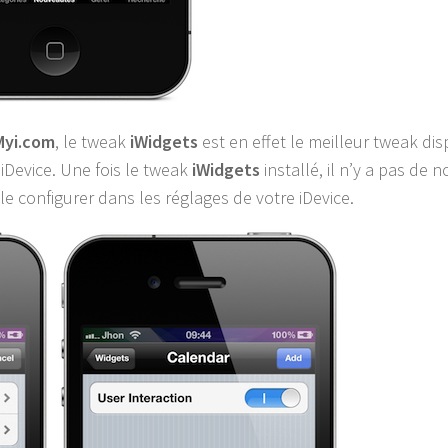
yi.com
, le tweak
iWidgets
est en effet le meilleur tweak di
 iDevice. Une fois le tweak
iWidgets
installé, il n’y a pas de 
le configurer dans les réglages de votre iDevice.