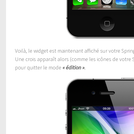
Voilà, le widget est maintenant affiché sur votre Spri
Une crois apparaît alors (comme les icônes de votre 
pour quitter le mode
« édition »
.