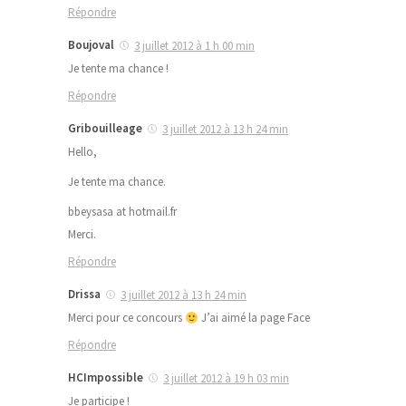
Répondre
Boujoval
3 juillet 2012 à 1 h 00 min
Je tente ma chance !
Répondre
Gribouilleage
3 juillet 2012 à 13 h 24 min
Hello,
Je tente ma chance.
bbeysasa at hotmail.fr
Merci.
Répondre
Drissa
3 juillet 2012 à 13 h 24 min
Merci pour ce concours
J’ai aimé la page Face
Répondre
HCImpossible
3 juillet 2012 à 19 h 03 min
Je participe !