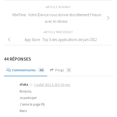
ARTICLE SUIVANT
VibeTime : Votre iDevice vous donne discrètement l’heure
avec le vibreur.
ARTICLE PRÉCÉDENT
App Store : Top 5 des applications de juin 2012
44 RÉPONSES
Commentaires
44
Pings
0
xYuka
1 juillet 2012 à 20 h 02 min
Bonjour,
Je participe!
J’aime la page FB.
Merci