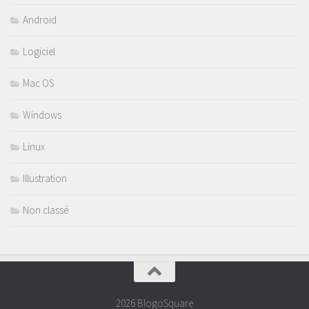
Android
Logiciel
Mac OS
Windows
Linux
Illustration
Non classé
2026 BlogoSquare