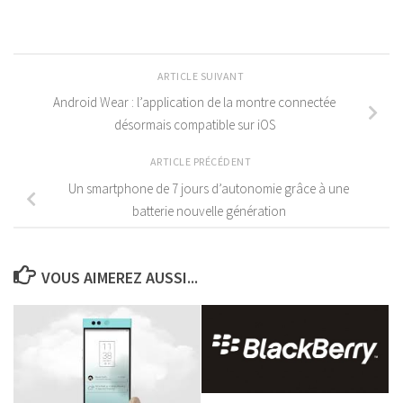
ARTICLE SUIVANT
Android Wear : l’application de la montre connectée
désormais compatible sur iOS
ARTICLE PRÉCÉDENT
Un smartphone de 7 jours d’autonomie grâce à une
batterie nouvelle génération
VOUS AIMEREZ AUSSI...