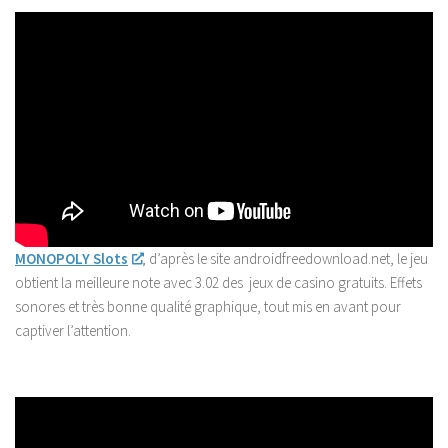
MONOPOLY Slots
, d’après le site androidfreedownload.net, le jeu
obtient la meilleure note avec 3.02 des jeux de casino gratuits. Effets
sonores et très bonne qualité graphique, tout mis en avant pour
captiver l’attention.