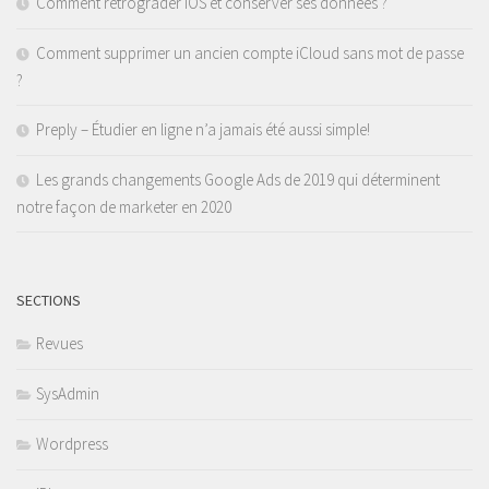
Comment rétrograder iOS et conserver ses données ?
Comment supprimer un ancien compte iCloud sans mot de passe
?
Preply – Étudier en ligne n’a jamais été aussi simple!
Les grands changements Google Ads de 2019 qui déterminent
notre façon de marketer en 2020
SECTIONS
Revues
SysAdmin
Wordpress