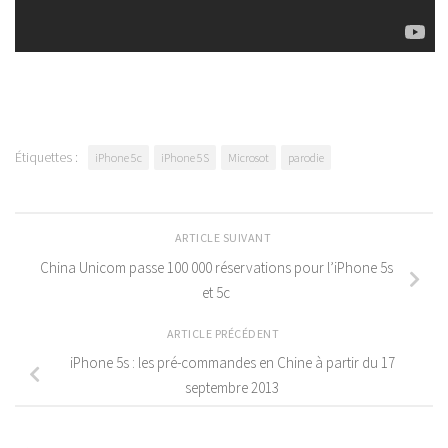
Étiquettes :
iPhone 5c
iPhone 5S
Microsot
parodie
ARTICLE SUIVANT
China Unicom passe 100 000 réservations pour l’iPhone 5s
et 5c
ARTICLE PRÉCÉDENT
iPhone 5s : les pré-commandes en Chine à partir du 17
septembre 2013