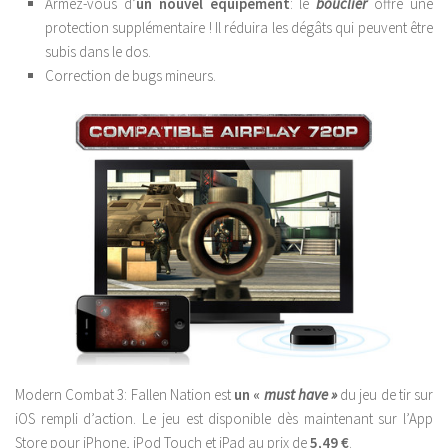
Armez-vous d’
un nouvel équipement
: le
bouclier
offre une
protection supplémentaire ! Il réduira les dégâts qui peuvent être
subis dans le dos.
Correction de bugs mineurs.
Modern Combat 3: Fallen Nation est
un «
must have »
du jeu de tir sur
iOS rempli d’action. Le jeu est disponible dès maintenant sur l’App
Store pour iPhone, iPod Touch et iPad au prix de
5,49 €
.