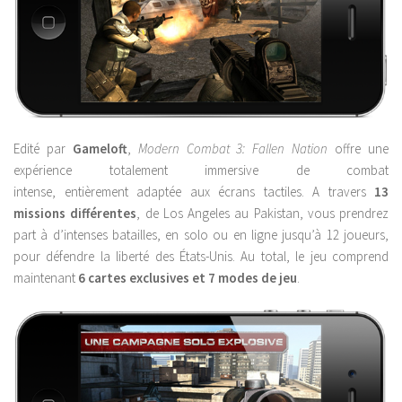
Edité par
Gameloft
,
Modern Combat 3: Fallen Nation
offre une
expérience totalement immersive de combat
intense, entièrement adaptée aux écrans tactiles. A travers
13
missions différentes
, de Los Angeles au Pakistan, vous prendrez
part à d’intenses batailles, en solo ou en ligne jusqu’à 12 joueurs,
pour défendre la liberté des États-Unis. Au total, le jeu comprend
maintenant
6 cartes exclusives et 7 modes de jeu
.