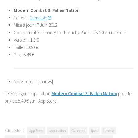
Modern Combat 3: Fallen Nation
Editeur :
Gameloft
Mise à jour :
7 Juin 2012
Compatibilité :
iPhone/iPod Touch/iPad – iOS 4.0 ou ultérieur
Version :
1.3.0
Taille :
1.09 Go
Prix :
5,49 €
Noter le jeu
: [ratings]
Télécharger l’application
Modern Combat 3: Fallen Nation
pour le
prix de 5,49 € sur l’App Store.
Étiquettes :
App Store
application
Gameloft
ipad
iphone