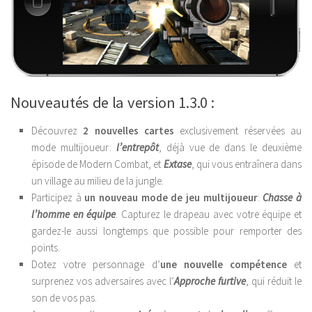
Nouveautés de la version 1.3.0 :
Découvrez
2 nouvelles cartes
exclusivement réservées au
mode multijoueur:
l’entrepôt
, déjà vue de dans le deuxième
épisode de Modern Combat, et
Extase
, qui vous entraînera dans
un village au milieu de la jungle.
Participez à
un nouveau mode de jeu multijoueur
:
Chasse à
l’homme en équipe
. Capturez le drapeau avec votre équipe et
gardez-le aussi longtemps que possible pour remporter des
points.
Dotez votre personnage d’
une nouvelle compétence
et
surprenez vos adversaires avec l’
Approche furtive
, qui réduit le
son de vos pas.