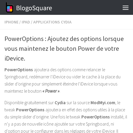
Skip to content
IPHONE
/
IPAD
/
APPLICATIONS CYDIA
PowerOptions : Ajoutez des options lorsque
vous maintenez le bouton Power de votre
iDevice.
PowerOptions
ajoutera des options comme relancer le
Springboard, redémarrer l’iDevice ou vider le cache à la place du
slider d’origine pour simplement éteindre l’iDevice lorsque vous
maintenez le bouton
« Power »
.
Disponible gratuitement sur
Cydia
sur la source
ModMyi.com
, le
tweak
PowerOptions
ajoutera en effet des options utiles à la place
du simple slider d’origine. Une fois le tweak
PowerOptions
installé, il
n’y a pas de nouvelle icône ajoutée sur votre Springboard, ni
d’option pour le configurer dans les réglages de votre iDevice. Il