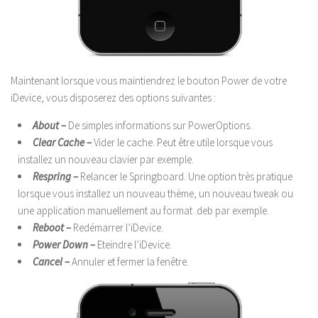
Maintenant lorsque vous maintiendrez le bouton Power de votre
iDevice, vous disposerez des options suivantes :
About –
De simples informations sur PowerOptions.
Clear Cache –
Vider le cache. Peut être utile lorsque vous
installez un nouveau clavier par exemple.
Respring –
Relancer le Springboard. Une option très pratique
lorsque vous installez un nouveau thème, un nouveau tweak ou
une application manuellement au format .deb par exemple.
Reboot –
Redémarrer l’iDevice.
Power Down –
Eteindre l’iDevice.
Cancel –
Annuler et fermer la fenêtre.