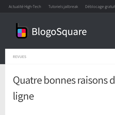
Actualité High-Tech
Tutoriels jailbreak
Déblocage gratui
Skip to content
REVUES
Quatre bonnes raisons d
ligne