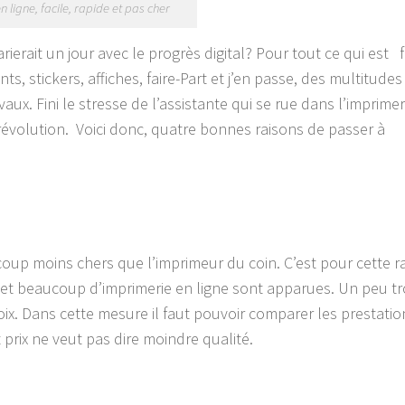
n ligne, facile, rapide et pas cher
ierait un jour avec le progrès digital? Pour tout ce qui est f
ts, stickers, affiches, faire-Part et j’en passe, des multitudes
ux. Fini le stresse de l’assistante qui se rue dans l’imprimer
 révolution. Voici donc, quatre bonnes raisons de passer à
coup moins chers que l’imprimeur du coin. C’est pour cette r
et beaucoup d’imprimerie en ligne sont apparues. Un peu t
n choix. Dans cette mesure il faut pouvoir comparer les prestati
it prix ne veut pas dire moindre qualité.