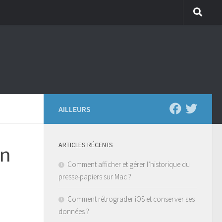
AILLEURS
ARTICLES RÉCENTS
en
Comment afficher et gérer l’historique du
presse-papiers sur Mac ?
Comment rétrograder iOS et conserver ses
données ?