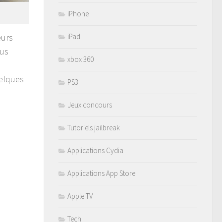
iPhone
eurs
iPad
ous
xbox 360
uelques
PS3
Jeux concours
Tutoriels jailbreak
Applications Cydia
Applications App Store
Apple TV
Tech