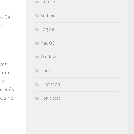
Tablette
r une
Android
s. De
es
Logiciel
Mac OS
Windows
 ces
Linux
Quant
ns
Illustration
rocédés
ous ne
Non classé