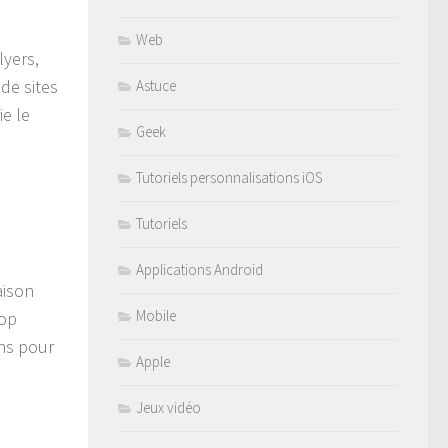
Web
lyers,
 de sites
Astuce
ie le
Geek
Tutoriels personnalisations iOS
Tutoriels
Applications Android
aison
Mobile
rop
ons pour
Apple
Jeux vidéo