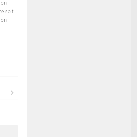
xion
e soit
sion