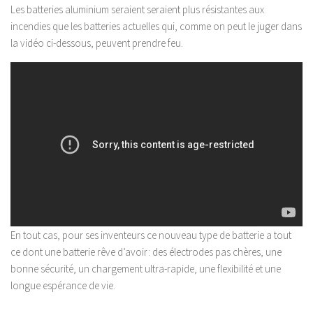
Les batteries aluminium seraient seraient plus résistantes aux
incendies que les batteries actuelles qui, comme on peut le juger dans
la vidéo ci-dessous, peuvent prendre feu.
En tout cas, pour ses inventeurs ce nouveau type de batterie a tout
ce dont une batterie rêve d’avoir: des électrodes pas chères, une
bonne sécurité, un chargement ultra-rapide, une flexibilité et une
longue espérance de vie.