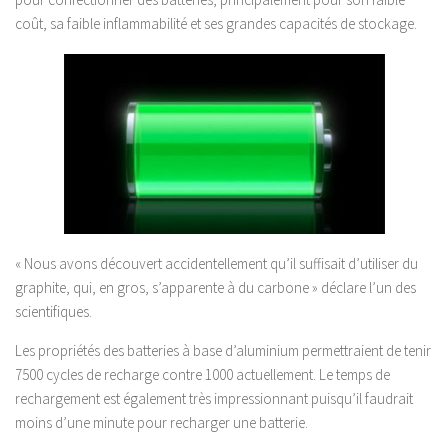
coût, sa faible inflammabilité et ses grandes capacités de stockage.
« Nous avons découvert accidentellement qu’il suffisait d’utiliser du
graphite, qui, en gros, s’apparente à du carbone » déclare l’un des
scientifiques.
Les propriétés des batteries à base d’aluminium permettraient de tenir
7500 cycles de recharge contre 1000 actuellement. Le temps de
rechargement est également très impressionnant puisqu’il faudrait
moins d’une minute pour recharger une batterie.