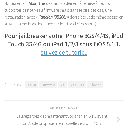
Normalement
Absinthe
devrait rapidement être mise à jour pour
supporter ce nouveau firmware (mais dans le pire des cas, une
restauration avec
« l’ancien (9B206) »
devrait tout de même passer en
suivant la méthode indiquée sur le tutoriel ci-dessous)
Pour jailbreaker votre iPhone 3GS/4/4S, iPod
Touch 3G/4G ou iPad 1/2/3 sous l’iOS 5.1.1,
suivez ce tutoriel.
Étiquettes :
9B208
Firmware
iOS
iOS 5.1.1b
iPhone 4
ARTICLE SUIVANT
Sauvegardez dès maintenant vos shsh en 5.1.1 avant
qu’Apple propose une nouvelle version d’iOS