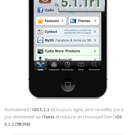
Normalement l’
iOS 5.1.1
est toujours signé, donc ne mettez pas à
jour directement sur
iTunes
et restaurer en choisissant bien l’
iOS
5.1.1 (9B206)
.