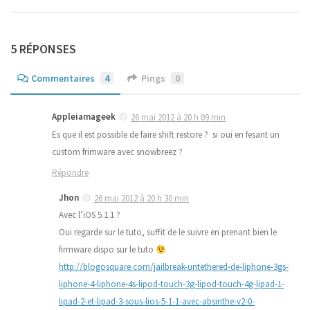
5 RÉPONSES
Commentaires
4
Pings
0
Appleiamageek
26 mai 2012 à 20 h 09 min
Es que il est possible de faire shift restore ? si oui en fesant un
custom frimware avec snowbreez ?
Répondre
Jhon
26 mai 2012 à 20 h 30 min
Avec l’iOS 5.1.1 ?
Oui regarde sur le tuto, suffit de le suivre en prenant bien le
firmware dispo sur le tuto
http://blogosquare.com/jailbreak-untethered-de-liphone-3gs-
liphone-4-liphone-4s-lipod-touch-3g-lipod-touch-4g-lipad-1-
lipad-2-et-lipad-3-sous-lios-5-1-1-avec-absinthe-v2-0-