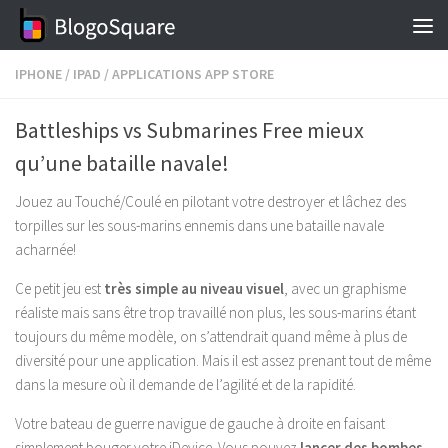
Skip to content
IPHONE
/
IPAD
/
APPLICATIONS APP STORE
Battleships vs Submarines Free mieux
qu’une bataille navale!
Jouez au Touché/Coulé en pilotant votre destroyer et lâchez des
torpilles sur les sous-marins ennemis dans une bataille navale
acharnée!
Ce petit jeu est
très simple au niveau visuel
, avec un graphisme
réaliste mais sans être trop travaillé non plus, les sous-marins étant
toujours du même modèle, on s’attendrait quand même à plus de
diversité pour une application. Mais il est assez prenant tout de même
dans la mesure où il demande de l’agilité et de la rapidité.
Votre bateau de guerre navigue de gauche à droite en faisant
simplement bouger votre iDevice. Vous pouvez
lancer des bombes