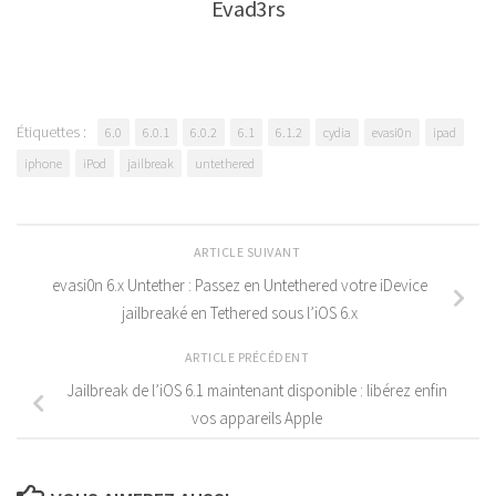
Evad3rs
Étiquettes :
6.0
6.0.1
6.0.2
6.1
6.1.2
cydia
evasi0n
ipad
iphone
iPod
jailbreak
untethered
ARTICLE SUIVANT
evasi0n 6.x Untether : Passez en Untethered votre iDevice
jailbreaké en Tethered sous l’iOS 6.x
ARTICLE PRÉCÉDENT
Jailbreak de l’iOS 6.1 maintenant disponible : libérez enfin
vos appareils Apple