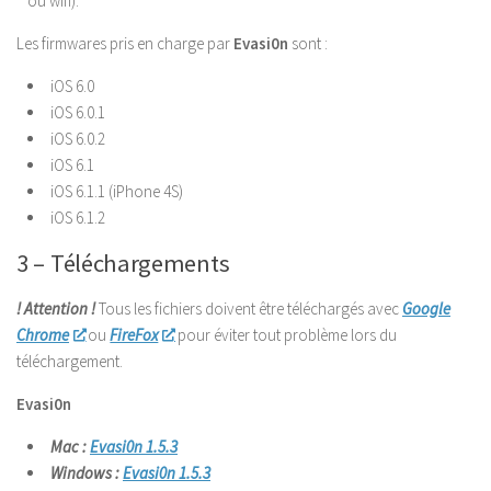
ou wifi).
Les firmwares pris en charge par
Evasi0n
sont :
iOS 6.0
iOS 6.0.1
iOS 6.0.2
iOS 6.1
iOS 6.1.1 (iPhone 4S)
iOS 6.1.2
3 – Téléchargements
! Attention !
Tous les fichiers doivent être téléchargés avec
Google
Chrome
ou
FireFox
pour éviter tout problème lors du
téléchargement.
Evasi0n
Mac :
Evasi0n 1.5.3
Windows :
Evasi0n 1.5.3