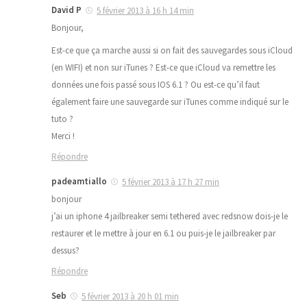
David P
5 février 2013 à 16 h 14 min
Bonjour,
Est-ce que ça marche aussi si on fait des sauvegardes sous iCloud
(en WIFI) et non sur iTunes ? Est-ce que iCloud va remettre les
données une fois passé sous IOS 6.1 ? Ou est-ce qu’il faut
également faire une sauvegarde sur iTunes comme indiqué sur le
tuto ?
Merci !
Répondre
padeamtiallo
5 février 2013 à 17 h 27 min
bonjour
j’ai un iphone 4 jailbreaker semi tethered avec redsnow dois-je le
restaurer et le mettre à jour en 6.1 ou puis-je le jailbreaker par
dessus?
Répondre
Seb
5 février 2013 à 20 h 01 min