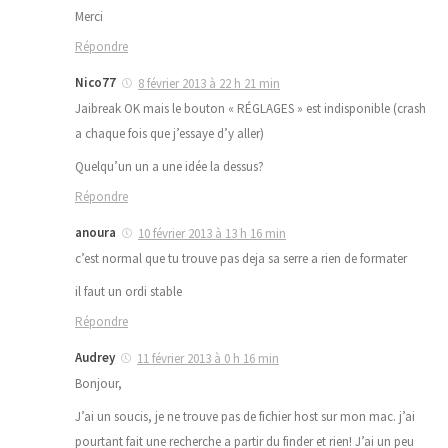
Merci
Répondre
Nico77
8 février 2013 à 22 h 21 min
Jaibreak OK mais le bouton « RÉGLAGES » est indisponible (crash
a chaque fois que j’essaye d’y aller)
Quelqu’un un a une idée la dessus?
Répondre
anoura
10 février 2013 à 13 h 16 min
c’est normal que tu trouve pas deja sa serre a rien de formater
il faut un ordi stable
Répondre
Audrey
11 février 2013 à 0 h 16 min
Bonjour,
J’ai un soucis, je ne trouve pas de fichier host sur mon mac. j’ai
pourtant fait une recherche a partir du finder et rien! J’ai un peu