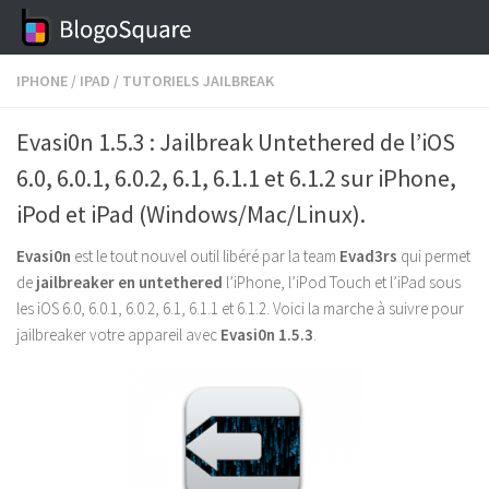
Skip to content
IPHONE
/
IPAD
/
TUTORIELS JAILBREAK
Evasi0n 1.5.3 : Jailbreak Untethered de l’iOS
6.0, 6.0.1, 6.0.2, 6.1, 6.1.1 et 6.1.2 sur iPhone,
iPod et iPad (Windows/Mac/Linux).
Evasi0n
est le tout nouvel outil libéré par la team
Evad3rs
qui permet
de
jailbreaker en untethered
l’iPhone, l’iPod Touch et l’iPad sous
les iOS 6.0, 6.0.1, 6.0.2, 6.1, 6.1.1 et 6.1.2. Voici la marche à suivre pour
jailbreaker votre appareil avec
Evasi0n 1.5.3
.