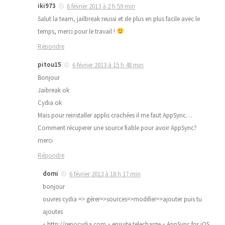
iki973
6 février 2013 à 2 h 59 min
Salut la team, jailbreak reussi et de plus en plus facile avec le
temps, merci pour le travail !
Répondre
pitou15
6 février 2013 à 15 h 48 min
Bonjour
Jaibreak ok
Cydia ok
Mais pour reinstaller applis crachées il me faut AppSync…
Comment récuperer une source fiable pour avoir AppSync?
merci
Répondre
domi
6 février 2013 à 18 h 17 min
bonjour
ouvres cydia => gérer=>sources=>modifier=>ajouter puis tu
ajoutes
« http://repocydia.com » ensuite telecharge « AppSync for iOS