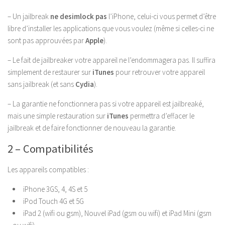
– Un jailbreak
ne desimlock pas
l’iPhone, celui-ci vous permet d’être
libre d’installer les applications que vous voulez (même si celles-ci ne
sont pas approuvées par
Apple
).
– Le fait de jailbreaker votre appareil ne l’endommagera pas. Il suffira
simplement de restaurer sur
iTunes
pour retrouver votre appareil
sans jailbreak (et sans
Cydia
).
– La garantie ne fonctionnera pas si votre appareil est jailbreaké,
mais une simple restauration sur
iTunes
permettra d’effacer le
jailbreak et de faire fonctionner de nouveau la garantie.
2 – Compatibilités
Les appareils compatibles :
iPhone 3GS, 4, 4S et 5
iPod Touch 4G et 5G
iPad 2 (wifi ou gsm), Nouvel iPad (gsm ou wifi) et iPad Mini (gsm