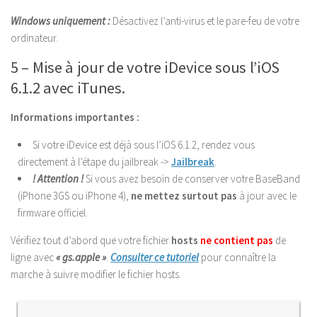
Windows uniquement :
Désactivez l’anti-virus et le pare-feu de votre
ordinateur.
5 – Mise à jour de votre iDevice sous l’iOS
6.1.2 avec iTunes.
Informations importantes :
Si votre iDevice est déjà sous l’iOS 6.1.2, rendez vous
directement à l’étape du jailbreak ->
Jailbreak
.
! Attention !
Si vous avez besoin de conserver votre BaseBand
(iPhone 3GS ou iPhone 4),
ne mettez surtout pas
à jour avec le
firmware officiel.
Vérifiez tout d’abord que votre fichier
hosts
ne contient pas
de
ligne avec
« gs.apple »
.
Consulter ce tutoriel
pour connaître la
marche à suivre modifier le fichier hosts.