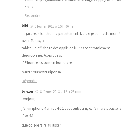
5.0+ »
Répondre
kiki
6 février 2013 à 16 h 06 min
Le jailbreak fonctionne parfaitement. Mais si je connecte mon 4
avec iTunes, le
tableau d’affichage des applis de iTunes sont totalement
désordonnés. Alors que sur
l’iPhone elles sont en bon ordre.
Merci pour votre réponse
Répondre
lowzer
8 février 2013 à 12 h 28 min
Bonjour,
j’ai un iphone 4 en ios 4.0.1 avec turbosim, et j’aimerais passer a
l’ios 6.1.
que dois-je faire au juste?