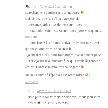
Jhon
4 février 2013 à 22 h 27 min
La recherche, à gauche sur le springboard
Mais sinon, je pense qu’à ta place je ferais :
– Une sauvegarde de tes données sur iTunes
– Restauration sous l’iOS 6.1 sur iTunes (juste en cliquant sur
Restaurer).
– Quitter iTunes juste après l’activation (mettre ne nouvel
iphone et simplement se co en wifi).
– jailbreaker sur l’iPhone tout propre (aucun donnée perso).
– Et si le jailbreak a fonctionné (ce qui devrait
) ensuite
réouvrir iTunes et réinstaller ta sauvegarde
(un peu comme à l’époque sous Greenpois0n
)
Répondre
lili
4 février 2013 à 22 h 36 min
Merci pr ta réponse! mais je dois t’avouer que je suis tres
novice
(2jours seulement lol)