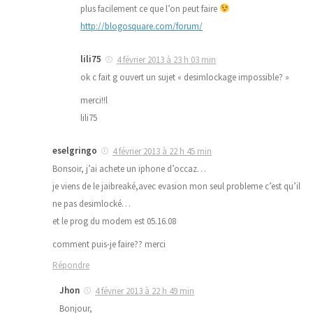
plus facilement ce que l’on peut faire
http://blogosquare.com/forum/
lili75
4 février 2013 à 23 h 03 min
ok c fait g ouvert un sujet « desimlockage impossible? »
merci!!l
lili75
eselgringo
4 février 2013 à 22 h 45 min
Bonsoir, j’ai achete un iphone d’occaz…
je viens de le jaibreaké,avec evasion mon seul probleme c’est qu’il
ne pas desimlocké…
et le prog du modem est 05.16.08
comment puis-je faire?? merci
Répondre
Jhon
4 février 2013 à 22 h 49 min
Bonjour,