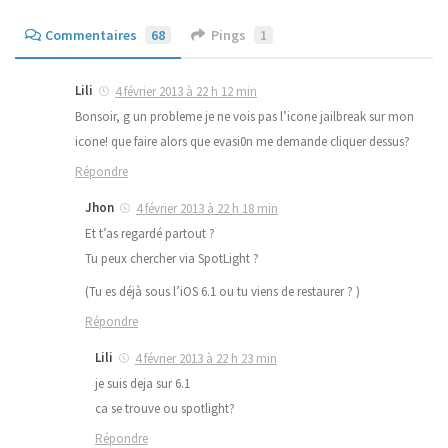
Commentaires
68
Pings
1
Lili
4 février 2013 à 22 h 12 min
Bonsoir, g un probleme je ne vois pas l’icone jailbreak sur mon
icone! que faire alors que evasi0n me demande cliquer dessus?
Répondre
Jhon
4 février 2013 à 22 h 18 min
Et t’as regardé partout ?
Tu peux chercher via SpotLight ?
(Tu es déjà sous l’iOS 6.1 ou tu viens de restaurer ? )
Répondre
Lili
4 février 2013 à 22 h 23 min
je suis deja sur 6.1
ca se trouve ou spotlight?
Répondre