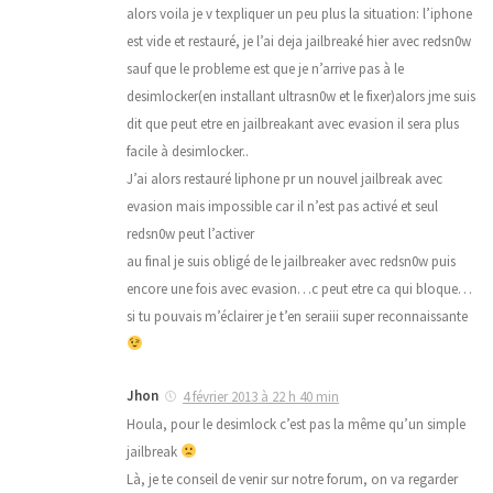
alors voila je v texpliquer un peu plus la situation: l’iphone
est vide et restauré, je l’ai deja jailbreaké hier avec redsn0w
sauf que le probleme est que je n’arrive pas à le
desimlocker(en installant ultrasn0w et le fixer)alors jme suis
dit que peut etre en jailbreakant avec evasion il sera plus
facile à desimlocker..
J’ai alors restauré liphone pr un nouvel jailbreak avec
evasion mais impossible car il n’est pas activé et seul
redsn0w peut l’activer
au final je suis obligé de le jailbreaker avec redsn0w puis
encore une fois avec evasion…c peut etre ca qui bloque…
si tu pouvais m’éclairer je t’en seraiii super reconnaissante
Jhon
4 février 2013 à 22 h 40 min
Houla, pour le desimlock c’est pas la même qu’un simple
jailbreak
Là, je te conseil de venir sur notre forum, on va regarder