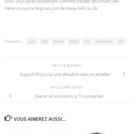
Voilà, vous savez maintenant comment installer des fichiers deb
même si vous ne disposez pas de réseau WiFi ou 3G.
Étiquettes :
cydia
DEB
DiskAid
fichier
iFile
installation
wifi
ARTICLE SUIVANT
Support iPad pour une utilisation dans les toilettes
ARTICLE PRÉCÉDENT
Deezer se lance dans la TV connectée !
VOUS AIMEREZ AUSSI...