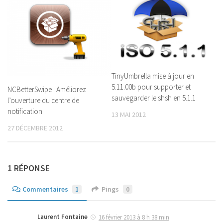
TinyUmbrella mise à jour en
5.11.00b pour supporter et
NCBetterSwipe : Améliorez
sauvegarder le shsh en 5.1.1
l’ouverture du centre de
notification
13 MAI 2012
27 DÉCEMBRE 2012
1 RÉPONSE
Commentaires
1
Pings
0
Laurent Fontaine
16 février 2013 à 8 h 38 min