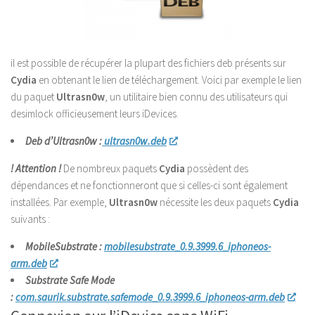
il est possible de récupérer la plupart des fichiers deb présents sur
Cydia
en obtenant le lien de téléchargement. Voici par exemple le lien
du paquet
Ultrasn0w
, un utilitaire bien connu des utilisateurs qui
desimlock officieusement leurs iDevices.
Deb d’Ultrasn0w :
ultrasn0w.deb
! Attention !
De nombreux paquets
Cydia
possèdent des
dépendances et ne fonctionneront que si celles-ci sont également
installées. Par exemple,
Ultrasn0w
nécessite les deux paquets
Cydia
suivants :
MobileSubstrate :
mobilesubstrate_0.9.3999.6_iphoneos-
arm.deb
Substrate Safe Mode
:
com.saurik.substrate.safemode_0.9.3999.6_iphoneos-arm.deb