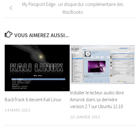
My Passport Edge : un disque dur complémentaire des
MacBooks
VOUS AIMEREZ AUSSI...
Installer le lecteur audio libre
BackTrack 6 devient Kali Linux
Amarok dans sa dernière
version 2.7 sur Ubuntu 12.10
14 MARS 2013
20 JANVIER 2013