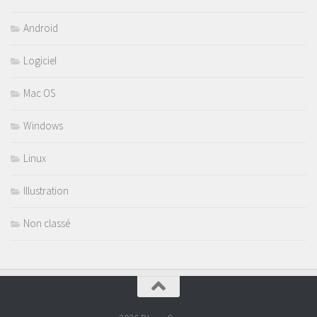
Android
Logiciel
Mac OS
Windows
Linux
Illustration
Non classé