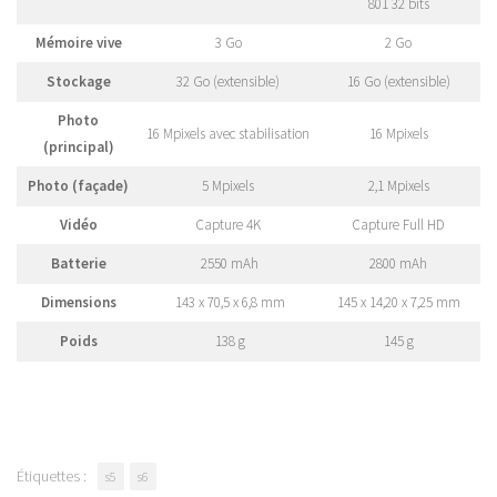
801 32 bits
Mémoire vive
3 Go
2 Go
Stockage
32 Go (extensible)
16 Go (extensible)
Photo
16 Mpixels avec stabilisation
16 Mpixels
(principal)
Photo (façade)
5 Mpixels
2,1 Mpixels
Vidéo
Capture 4K
Capture Full HD
Batterie
2550 mAh
2800 mAh
Dimensions
143 x 70,5 x 6,8 mm
145 x 14,20 x 7,25 mm
Poids
138 g
145 g
Étiquettes :
s5
s6