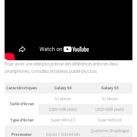
Pour avoir une idée plus précise des différences entre les deux
smartphones, consultez le tableau publié plus bas.
Caractéristiques
Galaxy S6
Galaxy S5
5,1 pouces
5,1 pouces
Taille d’écran
(2560×1440 pixels)
(1920×1080 pixels)
Type d’écran
Super AMOLED
Super AMOLED
Qualcomm Snapdragon
Processeur
Exynos 7 Octa 64 bits