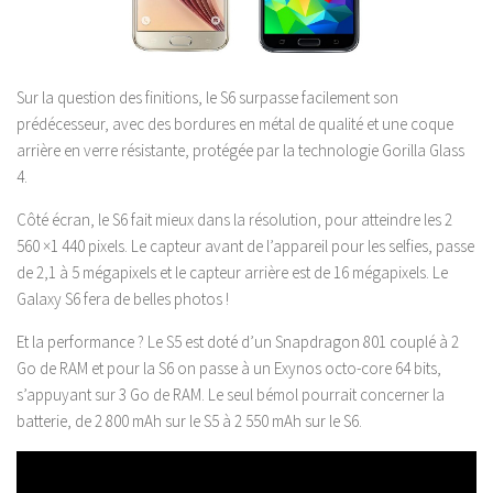
Sur la question des finitions, le S6 surpasse facilement son
prédécesseur, avec des bordures en métal de qualité et une coque
arrière en verre résistante, protégée par la technologie Gorilla Glass
4.
Côté écran, le S6 fait mieux dans la résolution, pour atteindre les 2
560 ×1 440 pixels. Le capteur avant de l’appareil pour les selfies, passe
de 2,1 à 5 mégapixels et le capteur arrière est de 16 mégapixels. Le
Galaxy S6 fera de belles photos !
Et la performance ? Le S5 est doté d’un Snapdragon 801 couplé à 2
Go de RAM et pour la S6 on passe à un Exynos octo-core 64 bits,
s’appuyant sur 3 Go de RAM. Le seul bémol pourrait concerner la
batterie, de 2 800 mAh sur le S5 à 2 550 mAh sur le S6.